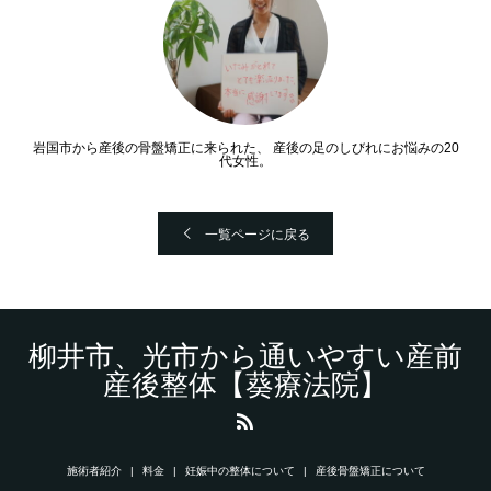
岩国市から産後の骨盤矯正に来られた、 産後の足のしびれにお悩みの20
代女性。
一覧ページに戻る
柳井市、光市から通いやすい産前
産後整体【葵療法院】
施術者紹介
料金
妊娠中の整体について
産後骨盤矯正について